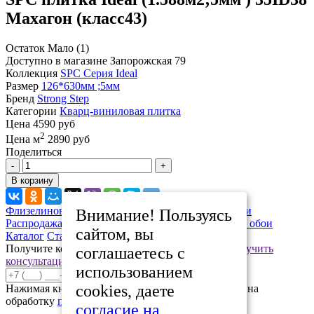
Махагон (класс43)
Остаток
Мало (1)
Доступно в магазине
Запорожская 79
Коллекция
SPC Серия Ideal
Размер
126*630мм ;5мм
Бренд
Strong Step
Категории
Кварц-виниловая плитка
Цена
4590 руб
2
Цена м
2890 руб
Поделиться
-
+
В корзину
Флизелиновые обои 1,06х10
Люстры, светильники
Внимание! Пользуясь
Распродажа
Виниловые обои 0,53*10м
Бумажные обои
сайтом, вы
Каталог
Статьи
Распродажа
Контакты
Получите консультацию нашего специалиста
Получить
соглашаетесь с
консультацию
использованием
Отправить
cookies, даете
Нажимая кнопку «Отправить», вы даете согласие на
обработку
персональных данных
согласие на