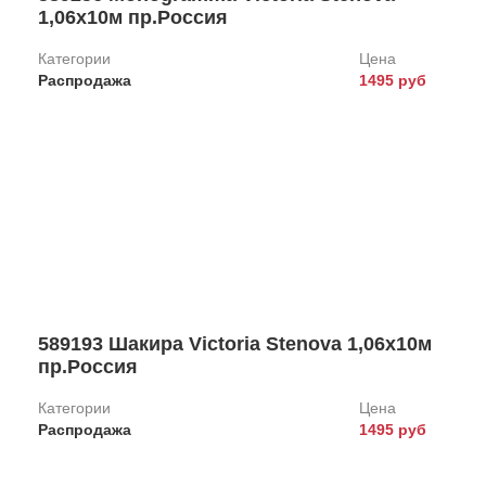
Клей
1,06х10м пр.Россия
Элизиум
Belinka
Категории
Цена
Артекс
Распродажа
Распродажа
1495 руб
Обои под покраску
ЕвроДекор
Линолеум
OVK
Decorazza
TrendColor
Feron
Картины
Цвет
Плитка ПВХ
Фотопанно
Зеленый
Красный
589193 Шакира Victoria Stenova 1,06х10м
Синий
пр.Россия
Коричневый
Категории
Цена
Распродажа
1495 руб
Коллекция