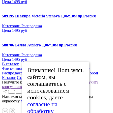
Цена
1495 руб
589195 Шакира Victoria Stenova 1,06х10м пр.Россия
Категории
Распродажа
Цена
1495 руб
588706 Белла Ateliero 1,06*10м пр.Россия
Категории
Распродажа
Цена
1495 руб
В каталог
Флизелиновые обои 1,06х10
Люстры, светильники
Внимание! Пользуясь
Распродажа
Виниловые обои 0,53*10м
Бумажные обои
сайтом, вы
Каталог
Статьи
Распродажа
Контакты
Получите консультацию нашего специалиста
Получить
соглашаетесь с
консультацию
использованием
Отправить
cookies, даете
Нажимая кнопку «Отправить», вы даете согласие на
обработку
персональных данных
согласие на
обработку