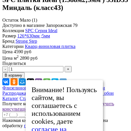
Миндаль (класс43)
Остаток
Мало (1)
Доступно в магазине
Запорожская 79
Коллекция
SPC Серия Ideal
Размер
126*630мм ;5мм
Бренд
Strong Step
Категории
Кварц-виниловая плитка
Цена
4590 руб
2
Цена м
2890 руб
Поделиться
-
+
В корзину
Флизелиновые обои 1,06х10
Люстры, светильники
Внимание! Пользуясь
Распродажа
Виниловые обои 0,53*10м
Бумажные обои
сайтом, вы
Каталог
Статьи
Распродажа
Контакты
Получите консультацию нашего специалиста
Получить
соглашаетесь с
консультацию
использованием
Отправить
cookies, даете
Нажимая кнопку «Отправить», вы даете согласие на
обработку
персональных данных
согласие на