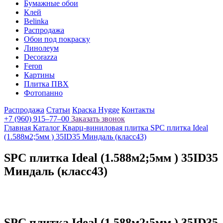
Бумажные обои
Клей
Belinka
Распродажа
Обои под покраску
Линолеум
Decorazza
Feron
Картины
Плитка ПВХ
Фотопанно
Распродажа
Статьи
Краска Hygge
Контакты
+7 (960) 915–77–00
Заказать звонок
Главная
Каталог
Кварц-виниловая плитка
SPC плитка Ideal
(1.588м2;5мм ) 35ID35 Миндаль (класс43)
SPC плитка Ideal (1.588м2;5мм ) 35ID35
Миндаль (класс43)
SPC плитка Ideal (1.588м2;5мм ) 35ID35