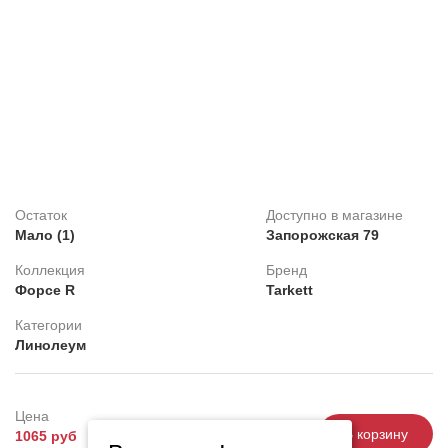
Клей
Belinka
Распродажа
Обои под покраску
Линолеум
Decorazza
Feron
Картины
Остаток
Доступно в магазине
Плитка ПВХ
Мало (1)
Запорожская 79
Фотопанно
Коллекция
Бренд
Форсе R
Tarkett
Категории
Линолеум
Цена
-
+
В корзину
1065 руб