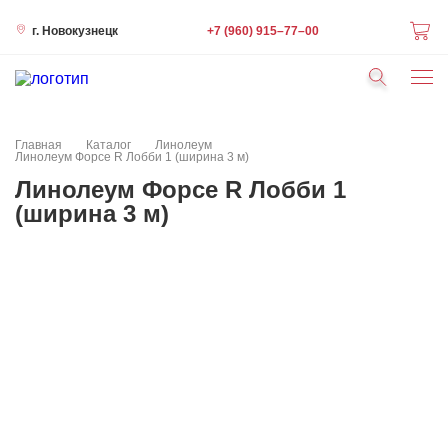
+7 (960) 915–77–00
г. Новокузнецк
Статьи
Краска Hygge
Контакты
Фотопанно Sirpi
Главная
Каталог
Линолеум
Флизелиновые обои 1,06х10
Линолеум Форсе R Лобби 1 (ширина 3 м)
Кварц-виниловая плитка
Линолеум Форсе R Лобби 1
Краска Hygge
(ширина 3 м)
Люстры, светильники
Ламинат
Ковролин
Плинтус напольный
Интерьерные молдинги
Обои из натуральных материалов
Виниловые обои 0,53*10м
Бумажные обои