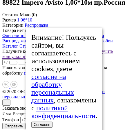
89822 Impero Avisto 1,06*10м пр.Россия
Остаток
Мало (0)
Размер
1,06*10
Категории
Распродажа
Товара нет на складе!
Флизелиновые обои 1,06х10
Люстры, светильники
Внимание! Пользуясь
Распродажа
Виниловые обои 0,53*10м
Бумажные обои
сайтом, вы
Каталог
Статьи
Распродажа
Контакты
Получите консультацию нашего специалиста
Получить
соглашаетесь с
консультацию
использованием
Отправить
cookies, даете
Нажимая кнопку «Отправить», вы даете согласие на
обработку
персональных данных
согласие на
обработку
персональных
© 2020 ОБОИPLUS
Политика защиты и обработки
персональных данных
данных
, ознакомлены
с
политикой
Заказать звонок
Имя
конфиденциальности
.
Телефон
Согласен
Отправить