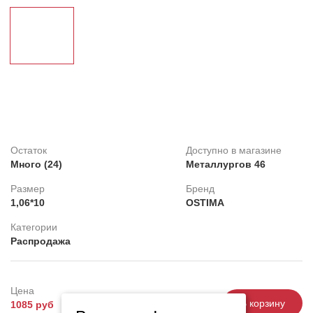
Клей
Belinka
Распродажа
Обои под покраску
Линолеум
Decorazza
Feron
Картины
Остаток
Доступно в магазине
Плитка ПВХ
Много (24)
Металлургов 46
Фотопанно
Размер
Бренд
1,06*10
OSTIMA
Категории
Распродажа
Цена
-
+
В корзину
1085 руб