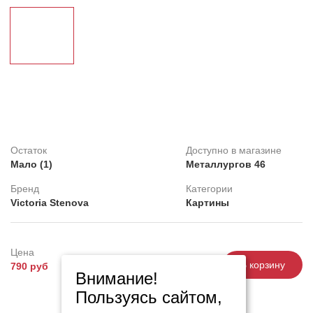
Клей
Belinka
Распродажа
Обои под покраску
Линолеум
Decorazza
Feron
Картины
Остаток
Доступно в магазине
Плитка ПВХ
Мало (1)
Металлургов 46
Фотопанно
Бренд
Категории
Victoria Stenova
Картины
Цена
-
+
В корзину
790 руб
Внимание!
Пользуясь сайтом,