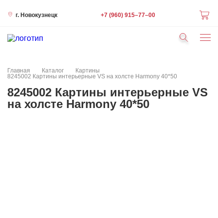
+7 (960) 915–77–00
г. Новокузнецк
Статьи
Краска Hygge
Контакты
Фотопанно Sirpi
Главная
Каталог
Картины
Флизелиновые обои 1,06х10
8245002 Картины интерьерные VS на холсте Harmony 40*50
Кварц-виниловая плитка
8245002 Картины интерьерные VS
Краска Hygge
на холсте Harmony 40*50
Люстры, светильники
Ламинат
Ковролин
Плинтус напольный
Интерьерные молдинги
Обои из натуральных материалов
Виниловые обои 0,53*10м
Бумажные обои