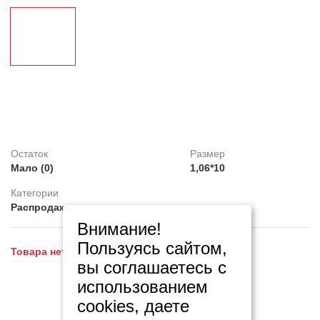
Клей
Belinka
Распродажа
Обои под покраску
Линолеум
Decorazza
Feron
Картины
Остаток
Размер
Плитка ПВХ
Мало (0)
1,06*10
Фотопанно
Категории
Распродажа
Внимание!
Пользуясь сайтом,
Товара нет на складе!
вы соглашаетесь с
использованием
cookies, даете