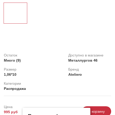
Клей
Belinka
Распродажа
Обои под покраску
Линолеум
Decorazza
Feron
Картины
Остаток
Доступно в магазине
Плитка ПВХ
Много (9)
Металлургов 46
Фотопанно
Размер
Бренд
1,06*10
Ateliero
Категории
Распродажа
Цена
-
+
В корзину
995 руб