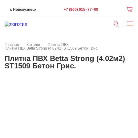
+7 (960) 915–77–00
г. Новокузнецк
Статьи
Краска Hygge
Контакты
Фотопанно Sirpi
Главная
Каталог
Плитка ПВХ
Флизелиновые обои 1,06х10
Плитка ПВХ Betta Strong (4.02м2) ST1509 Бетон Грис.
Кварц-виниловая плитка
Плитка ПВХ Betta Strong (4.02м2)
Краска Hygge
ST1509 Бетон Грис.
Люстры, светильники
Ламинат
Ковролин
Плинтус напольный
Интерьерные молдинги
Обои из натуральных материалов
Виниловые обои 0,53*10м
Бумажные обои