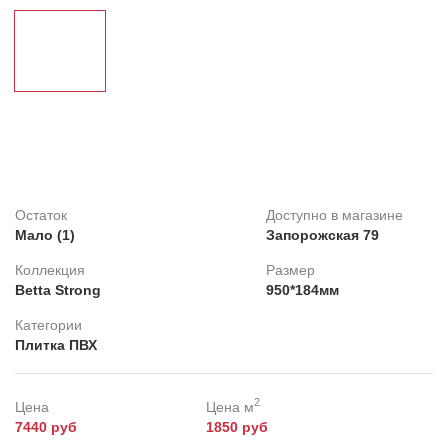
Клей
Belinka
Распродажа
Обои под покраску
Линолеум
Decorazza
Feron
Картины
Остаток
Доступно в магазине
Плитка ПВХ
Мало (1)
Запорожская 79
Фотопанно
Коллекция
Размер
Betta Strong
950*184мм
Категории
Плитка ПВХ
2
Цена
Цена м
7440 руб
1850 руб