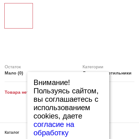
Клей
Belinka
Распродажа
Обои под покраску
Линолеум
Decorazza
Feron
Картины
Остаток
Категории
Плитка ПВХ
Мало (0)
Люстры, светильники
Внимание!
Фотопанно
Пользуясь сайтом,
Товара нет на складе!
вы соглашаетесь с
использованием
cookies, даете
согласие на
обработку
Каталог
Статьи